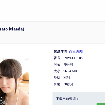
to Maeda)
资源详情
[点我购买]
番号： NWEED-008
时长：79分钟
大小：963.4 MB
类型：MP4
价格：30积分
下载当前资源：