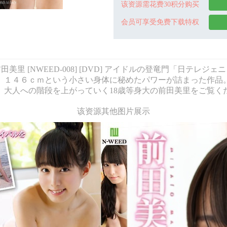
该资源需花费30积分购买
会员可享受免费下载特权
なすいっち 前田美里 [NWEED-008] [DVD] アイドルの登竜門
。１４６ｃｍという小さい身体に秘めたパワーが詰まった作品
。大人への階段を上がっていく18歳等身大の前田美里をご覧く
该资源其他图片展示