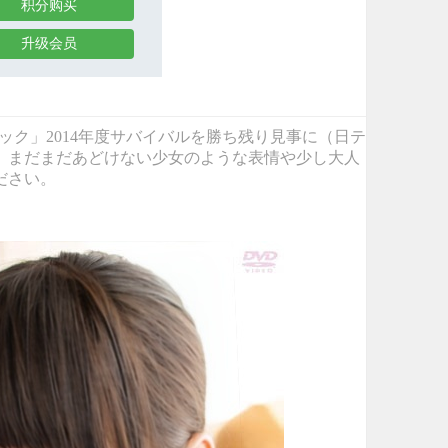
积分购买
升级会员
「日テレジェニック」2014年度サバイバルを勝ち残り見事に（日テ
。まだまだあどけない少女のような表情や少し大人
ださい。