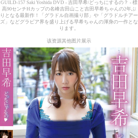
GUILD-157 Saki Yoshida DVD - 吉田早希/どっちにするの？ - 標
高90センチHカップの名峰吉田山こと吉田早希ちゃんの2年ぶ
りとなる最新作！「グラドル自画撮り部」や「グラドルチアー
ズ」などグラビア界を盛り上げる早希ちゃんの渾身の一作とな
ります。
该资源其他图片展示