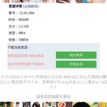
资源详情
[点我购买]
番号： CLSC-004
时长：80分钟
大小：1.2 GB
类型：MP4
价格：30积分
下载当前资源：
积分购买
该资源需花费30积分购买
会员可享受免费下载特权
升级会员
クラスのセンター!!! 沢井ゆり [CLSC-004] はにかんだ笑顔が愛
らしい美少女アイドル、沢井ゆりちゃんのまぶしい姿がいっぱ
い！
该资源其他图片展示