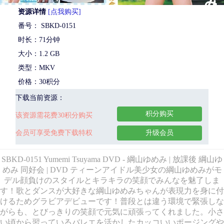
资源详情
[点我购买]
番号： SBKD-0151
时长：71分钟
大小：1.2 GB
类型：MKV
价格：30积分
下载当前资源：
积分购买
该资源需花费30积分购买
会员可享受免费下载特权
升级会员
SBKD-0151 Yumemi Tsuyama DVD - 綱山ゆめみ | 放課後 綱山ゆ
めみ 同好会 | DVD ティーンアイドル美少女の綱山ゆめみがモ
デル顔負けのスタイルとキラキラの笑顔でみんなを魅了しま
す！歌とダンスが大好きな綱山ゆめみちゃんが表現力を身に付
けるためグラビアデビューです！普段とは違う環境で緊張しな
がらも、とびっきりの笑顔で元気に頑張ってくれました。小さ
い頃から習っているバレエを活かしたカッコいいポージングや